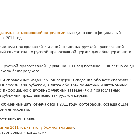
здательстве московской патриархии
выходит в свет официальный
на 2011 год.
 с датами празднований и чтений, принятых русской православной
нный список святых русской православной церкви для общецерковного
ь русской православной церкви на 2011 год посвящен 100-летию со д
скопа белгородского.
ным справочным изданием. он содержит сведения обо всех епархиях и
 в россии и за рубежом, а также обо всех поместных и автономных
ях; информацию о духовных учебных заведениях и православных
арубежных представительствах русской церкви.
и юбилейные даты отмечаются в 2011 году, фотографии, освещающие
фии епископата.
кже выходят в свет:
ь на 2011 год «глаголу божию внимая»
;
с тропарями и кондаками;