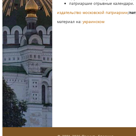
патриаршие отрывные календари.
издательство московской патриархии
/
пат
материал на:
украинском