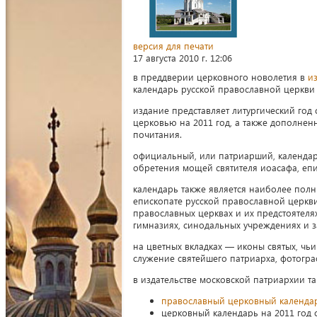
версия для печати
17 августа 2010 г. 12:06
в преддверии церковного новолетия в
и
календарь русской православной церкви 
издание представляет литургический год
церковью на 2011 год, а также дополне
почитания.
официальный, или патриарший, календар
обретения мощей святителя иоасафа, епи
календарь также является наиболее пол
епископате русской православной церкви
православных церквах и их предстоятел
гимназиях, синодальных учреждениях и з
на цветных вкладках — иконы святых, чь
служение святейшего патриарха, фотогра
в издательстве московской патриархии та
православный церковный календар
церковный календарь на 2011 год 