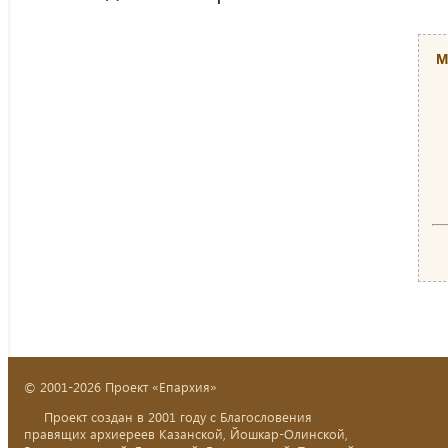
М
© 2001-2026 Проект «Епархия»
Проект создан в 2001 году с Благословения
правящих архиереев Казанской, Йошкар-Олинской,