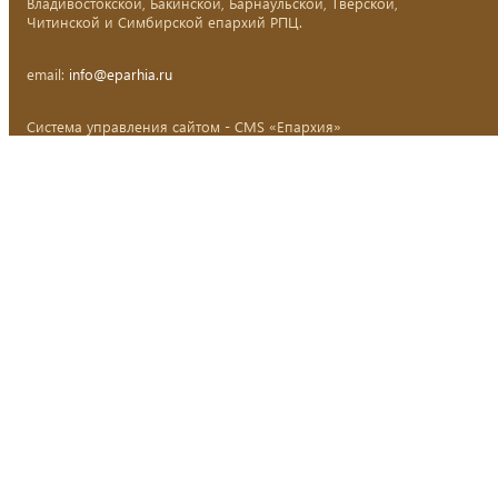
Владивостокской, Бакинской, Барнаульской, Тверской,
Читинской и Симбирской епархий РПЦ.
email:
info@eparhia.ru
Система управления сайтом - CMS «Епархия»