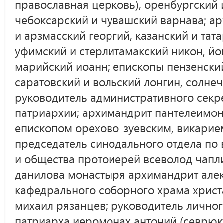
православная церковь), оренбургский и
чебоксарский и чувашский варнава; а
и арзмасский георгий, казанский и тат
уфимский и стерлитамакский никон, й
марийский иоанн; епископы пензенски
саратовский и вольский лонгин, солнеч
руководитель административного секр
патриархии; архимандрит пантелеимон
епископом орехово-зуевским, викарие
председатель синодального отдела по
и общества протоиерей всеволод чапли
данилова монастыря архимандрит алек
кафедрального соборного храма христ
михаил рязанцев; руководитель личног
патриарха иеромонах антоний (севрюк)