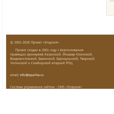
© 2001-2026 Проект «Епархия»
Проект создан в 2001 году с Благословения
правящих архиереев Казанской, Йошкар-Олинской,
Владивостокской, Бакинской, Барнаульской, Тверской,
Читинской и Симбирской епархий РПЦ.
email:
info@eparhia.ru
Система управления сайтом - CMS «Епархия»