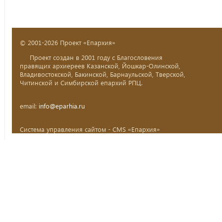
© 2001-2026 Проект «Епархия»
Проект создан в 2001 году с Благословения
правящих архиереев Казанской, Йошкар-Олинской,
Владивостокской, Бакинской, Барнаульской, Тверской,
Читинской и Симбирской епархий РПЦ.
email:
info@eparhia.ru
Система управления сайтом - CMS «Епархия»