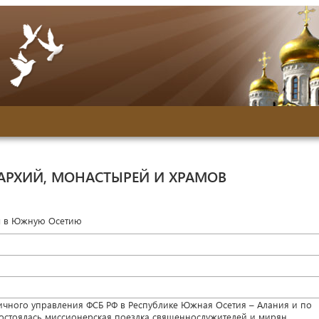
АРХИЙ, МОНАСТЫРЕЙ И ХРАМОВ
м в Южную Осетию
ничного управления ФСБ РФ в Республике Южная Осетия – Алания и по
остоялась миссионерская поездка священнослужителей и мирян