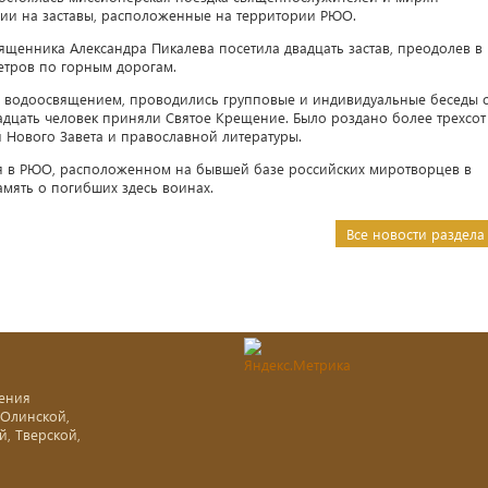
хии на заставы, расположенные на территории РЮО.
вященника Александра Пикалева посетила двадцать застав, преодолев в
етров по горным дорогам.
с водоосвящением, проводились групповые и индивидуальные беседы 
адцать человек приняли Святое Крещение. Было роздано более трехсот
й Нового Завета и православной литературы.
я в РЮО, расположенном на бывшей базе российских миротворцев в
мять о погибших здесь воинах.
Все новости раздела
ения
-Олинской,
й, Тверской,