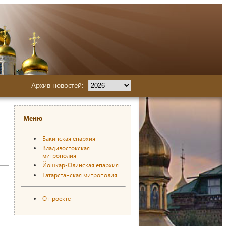
Архив новостей:
Меню
Бакинская епархия
Владивостокская
митрополия
Йошкар-Олинская епархия
Татарстанская митрополия
О проекте