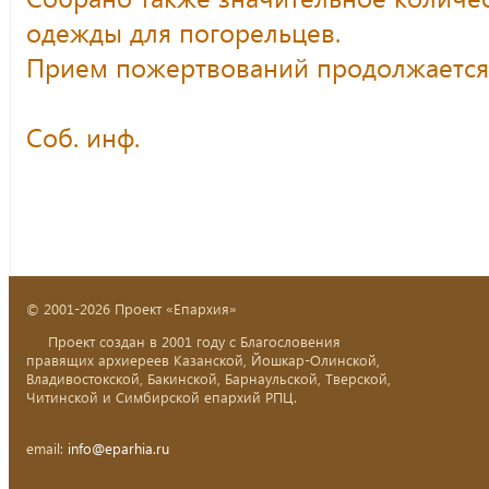
одежды для погорельцев.
Прием пожертвований продолжается
Соб. инф.
© 2001-2026 Проект «Епархия»
Проект создан в 2001 году с Благословения
правящих архиереев Казанской, Йошкар-Олинской,
Владивостокской, Бакинской, Барнаульской, Тверской,
Читинской и Симбирской епархий РПЦ.
email:
info@eparhia.ru