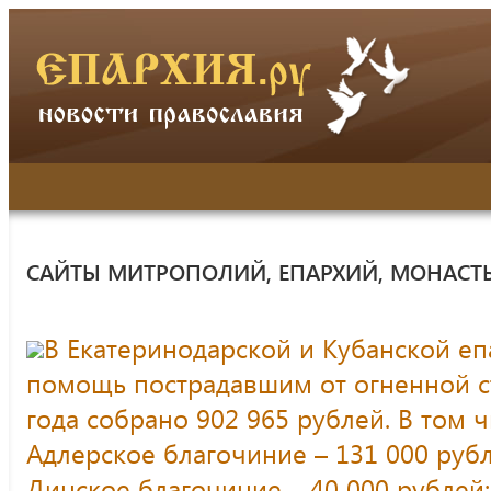
САЙТЫ МИТРОПОЛИЙ, ЕПАРХИЙ, МОНАСТ
В Екатеринодарской и Кубанской еп
помощь пострадавшим от огненной ст
года собрано 902 965 рублей. В том ч
Адлерское благочиние – 131 000 рубл
Динское благочиние – 40 000 рублей;