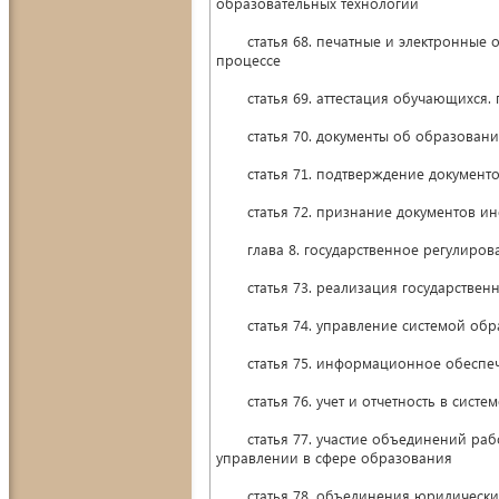
образовательных технологий
статья 68. печатные и электронные о
процессе
статья 69. аттестация обучающихся. г
статья 70. документы об образовании
статья 71. подтверждение документов
статья 72. признание документов инос
глава 8. государственное регулирова
статья 73. реализация государственн
статья 74. управление системой обр
статья 75. информационное обеспече
статья 76. учет и отчетность в систе
статья 77. участие объединений работ
управлении в сфере образования
статья 78. объединения юридических 