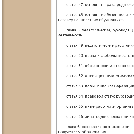
статья 47. основные права родителей
статья 48. основные обязанности и от
несовершеннолетних обучающихся
глава 5. педагогические, руководящи
деятельность
статья 49. педагогические работник
статья 50. права и свободы педагоги
статья 51. обязанности и ответственн
статья 52. аттестация педагогических
статья 53. повышение квалификации и
статья 54. правовой статус руководи
статья 55. иные работники организац
статья 56. лица, осуществляющие инд
глава 6. основания возникновения, и
получением образования