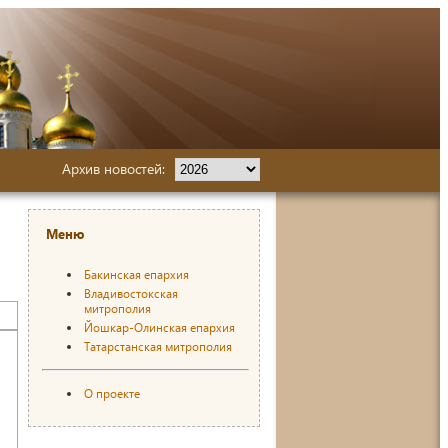
Архив новостей:
Меню
Бакинская епархия
Владивостокская
митрополия
Йошкар-Олинская епархия
Татарстанская митрополия
О проекте