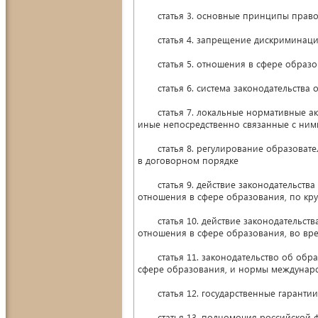
статья 3. основные принципы правов
статья 4. запрещение дискриминации
статья 5. отношения в сфере образо
статья 6. система законодательства 
статья 7. локальные нормативные ак
иные непосредственно связанные с ни
статья 8. регулирование образовател
в договорном порядке
статья 9. действие законодательства
отношения в сфере образования, по кру
статья 10. действие законодательств
отношения в сфере образования, во вр
статья 11. законодательство об обра
сфере образования, и нормы междунар
статья 12. государственные гарантии
статья 13. полномочия российской ф