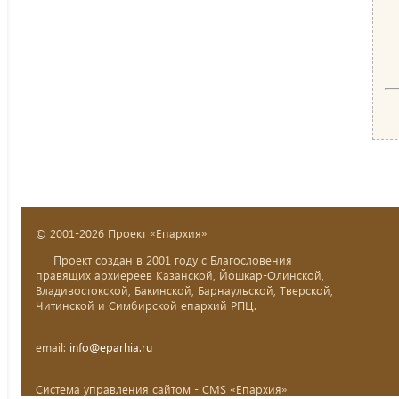
© 2001-2026 Проект «Епархия»
Проект создан в 2001 году с Благословения
правящих архиереев Казанской, Йошкар-Олинской,
Владивостокской, Бакинской, Барнаульской, Тверской,
Читинской и Симбирской епархий РПЦ.
email:
info@eparhia.ru
Система управления сайтом - CMS «Епархия»