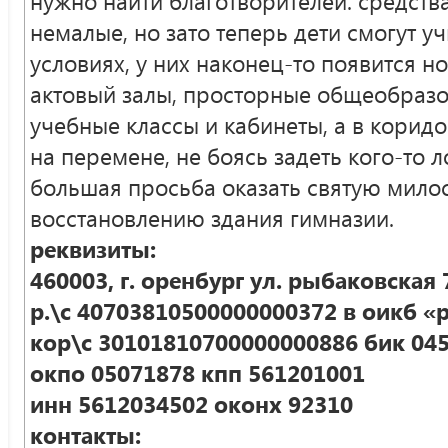
нужно найти благотворителей. средств
немалые, но зато теперь дети смогут у
условиях, у них наконец-то появится 
актовый залы, просторные общеобраз
учебные классы и кабинеты, а в корид
на перемене, не боясь задеть кого-то л
большая просьба оказать святую мило
восстановлению здания гимназии.
реквизиты:
460003, г. оренбург ул. рыбаковская 
р.\с 40703810500000000372 в оикб «
кор\с 30101810700000000886 бик 04
окпо 05071878 кпп 561201001
инн 5612034502 оконх 92310
контакты: