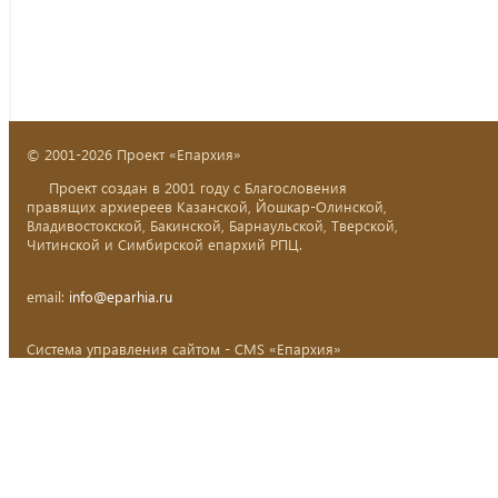
© 2001-2026 Проект «Епархия»
Проект создан в 2001 году с Благословения
правящих архиереев Казанской, Йошкар-Олинской,
Владивостокской, Бакинской, Барнаульской, Тверской,
Читинской и Симбирской епархий РПЦ.
email:
info@eparhia.ru
Система управления сайтом - CMS «Епархия»