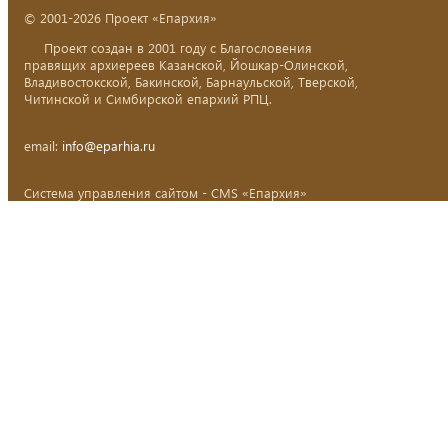
© 2001-2026 Проект «Епархия»
Проект создан в 2001 году с Благословения
правящих архиереев Казанской, Йошкар-Олинской,
Владивостокской, Бакинской, Барнаульской, Тверской,
Читинской и Симбирской епархий РПЦ.
email:
info@eparhia.ru
Система управления сайтом - CMS «Епархия»