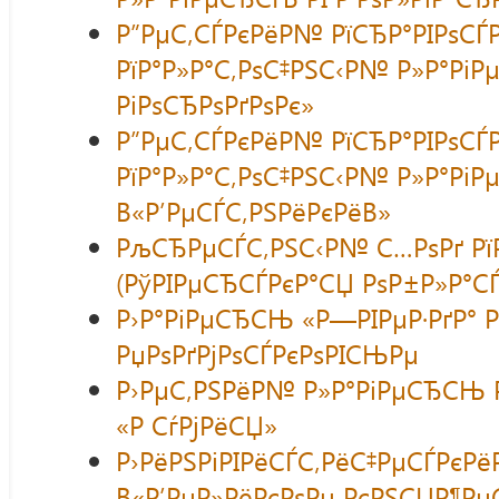
Р”РµС‚СЃРєРёР№ РїСЂР°РІРѕСЃ
РїР°Р»Р°С‚РѕС‡РЅС‹Р№ Р»Р°Рі
РіРѕСЂРѕРґРѕРє»
Р”РµС‚СЃРєРёР№ РїСЂР°РІРѕСЃ
РїР°Р»Р°С‚РѕС‡РЅС‹Р№ Р»Р°Рі
В«Р’РµСЃС‚РЅРёРєРёВ»
РљСЂРµСЃС‚РЅС‹Р№ С…РѕРґ Рї
(РўРІРµСЂСЃРєР°СЏ РѕР±Р»Р°С
Р›Р°РіРµСЂСЊ «Р—РІРµР·РґР° Р
РџРѕРґРјРѕСЃРєРѕРІСЊРµ
Р›РµС‚РЅРёР№ Р»Р°РіРµСЂСЊ Р
«Р СѓРјРёСЏ»
Р›РёРЅРіРІРёСЃС‚РёС‡РµСЃРє
В«Р’РµР»РёРєРѕРµ РєРЅСЏР¶РµС