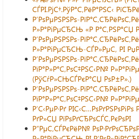
СЃРІ.РјС†.РўР°С‚РёР°РЅС‹ РїСЂР
Р’РѕРµРЅРЅРѕ-РїР°С‚СЂРёРѕС‚
Р»Р°РіРµСЂСЊ «Р Р°С‚РЅР°СЏ Р·
Р’РѕРµРЅРЅРѕ-РїР°С‚СЂРёРѕС‚
Р»Р°РіРµСЂСЊ-СЃР»РµС‚ РІ Рџ
Р’РѕРµРЅРЅРѕ-РїР°С‚СЂРёРѕС‚
РїР°Р»Р°С‚РѕС‡РЅС‹Р№ Р»Р°Рі
(РўСѓР»СЊСЃРєР°СЏ РѕР±Р».)
Р’РѕРµРЅРЅРѕ-РїР°С‚СЂРёРѕС‚
РїР°Р»Р°С‚РѕС‡РЅС‹Р№ Р»Р°Рі
Р’С‹РµР·Рґ РІС‹С…РѕРґРЅРѕРіРѕ
РґР»СЏ РїРѕРґСЂРѕСЃС‚РєРѕРІ
Р”РµС‚СЃРєРёР№ РѕР·РґРѕСЂР
Р»Р°РіРµСЂСЊ РІ Р‘РѕР»РіР°СЂ