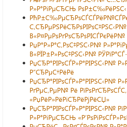
Р»Р°РіРµСЂСЊ РѕР±С‰РёРЅС‹ 
РћР±С‰РµСЂРѕСЃСЃРёР№СЃРє
С‚СЂРµРЅРёСЂРѕРІРѕС‡РЅС‹Р№
В«Р¤РµРѕРґРѕСЂРѕРІСЃРєРёР№ 
РџР°Р»Р°С‚РѕС‡РЅС‹Р№ Р»Р°Р
В«РЇР±Р»РѕС‡РЅС‹Р№ РЎРїР°СЃ
РџСЂР°РІРѕСЃР»Р°РІРЅС‹Р№ Р»
Р“СЂРµС†РёРё
РџСЂР°РІРѕСЃР»Р°РІРЅС‹Р№ Р
РґРµС‚РµР№ Рё РїРѕРґСЂРѕСЃС‚
«РџРёР»РёРіСЂРёРјРёСЏ»
РџСЂР°РІРѕСЃР»Р°РІРЅС‹Р№ Рї
Р»Р°РіРµСЂСЊ «Р‘РѕРіРѕСЃР»Рѕ
РџСЂРёС…РѕРґСЃРєРѕР№ Р»Р°Р