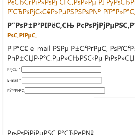
РєСЂСѓРіР»РѕРј СЃС‚РѕР»Рµ РІ РўРѕСЂРі
РїСЂРѕРјС‹С€Р»РµРЅРЅРѕР№ РїР°Р»Р°С
Р”РѕР±Р°РІРёС‚СЊ РєРѕРјРјРµРЅС
РѕС‚РІРµС‚
Р’Р°С€ e-mail РЅРµ Р±СѓРґРµС‚ РѕРїСѓР
РћР±СЏР·Р°С‚РµР»СЊРЅС‹Рµ РїРѕР»СЏ 
РРјСЏ *
E-mail *
РЎР°Р№С‚
РљРѕРјРјРµРЅС‚Р°СЂРёР№