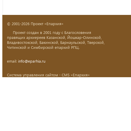
© 2001-2026 Проект «Епархия»
Проект создан в 2001 году с Благословения
правящих архиереев Казанской, Йошкар-Олинской,
Владивостокской, Бакинской, Барнаульской, Тверской,
Читинской и Симбирской епархий РПЦ.
email:
info@eparhia.ru
Система управления сайтом - CMS «Епархия»