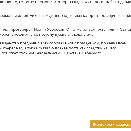
ве святых, которые просияли и которым надлежит просиять благодать
солью и иконой Николая Чудотворца, во имя которого освещен сельск
тился протоиерей Иоанн Яворский. Он отметил важность чтения Свято
христианской жизни, поэтому нужно следовать ему.
вященство поздравил всех собравшихся с праздником, пожелал всем
 уберег нас, а также сказал о пользе поста как средства нашего
м поможет стать нам наследниками Царствия Небесного.
Все новости раздела