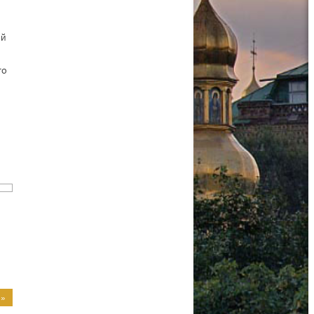
ю
ий
го
 »