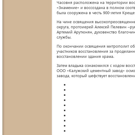
Часовня расположена на территории вос
«Знамение» и воссоздана в полном соотв
была сооружена в честь 900-летия Креще
На чине освящения высокопреосвященне
округа, протоиерей Алексей Пелевин –ру
Артемий Арутюнян, духовенство благочи
службы.
По окончании освящения митрополит обр
участников восстановления за продела
восстановлении здания храма.
Затем владыка ознакомился с ходом восс
ООО «Калужский цементный завод» осмот
завода, который шефствует восстановлен