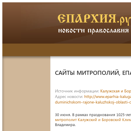
САЙТЫ МИТРОПОЛИЙ, ЕП
Источник информации:
Калужская и Бор
Адрес новости:
http://www.eparhia-kalug
duminichskom-rajone-kaluzhskoj-oblasti-o
30 июня. В рамках празднования 1025-ле
митрополит Калужский и Боровский Кли
Владимира.