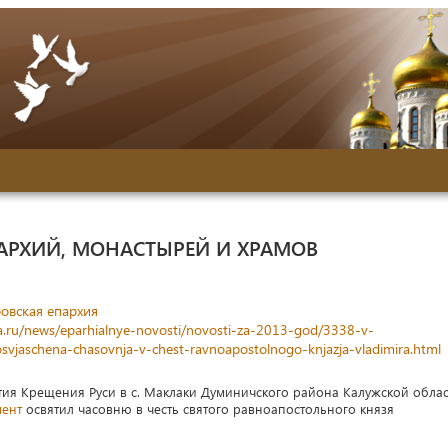
АРХИЙ, МОНАСТЫРЕЙ И ХРАМОВ
овская епархия
a.ru/news/eparhialnye-novosti/novosti-za-2013-god/3338-v-
svjaschena-chasovnja-v-chest-ravnoapostolnogo-knjazja-vladimira.html
тия Крещения Руси в с. Маклаки Думиничского района Калужской обла
мент
освятил часовню в честь святого равноапостольного князя