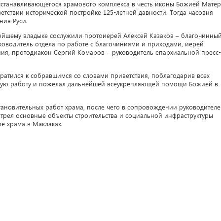
станавливающегося храмового комплекса в честь иконы Божией Мате
етствии исторической постройке 125-летней давности. Тогда часовня
ния Руси.
йшему владыке сослужили протоиерей Алексей Казаков – благочинны
ководитель отдела по работе с благочиниями и приходами, иерей
ния, протодиакон Сергий Комаров – руководитель епархиальной пресс-
атился к собравшимся со словами приветствия, поблагодарив всех
нную работу и пожелал дальнейшей всеукрепляющей помощи Божией в
тановительных работ храма, после чего в сопровождении руководител
рел основные объекты строительства и социальной инфраструктуры
ие храма в Маклаках.