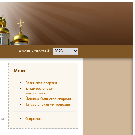
Архив новостей:
Меню
Бакинская епархия
Владивостокская
митрополия
Йошкар-Олинская епархия
Татарстанская митрополия
сти
О проекте