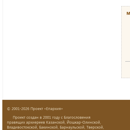
М
© 2001-2026 Проект «Епархия»
Проект создан в 2001 году с Благословения
правящих архиереев Казанской, Йошкар-Олинской,
Владивостокской, Бакинской, Барнаульской, Тверской,