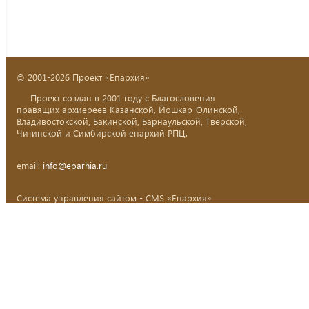
© 2001-2026 Проект «Епархия»
Проект создан в 2001 году с Благословения
правящих архиереев Казанской, Йошкар-Олинской,
Владивостокской, Бакинской, Барнаульской, Тверской,
Читинской и Симбирской епархий РПЦ.
email:
info@eparhia.ru
Система управления сайтом - CMS «Епархия»