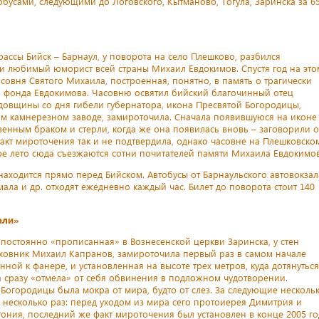
обусами, следующими до Логовского, Кытманово, Тогула, Заринска за 6
рассы Бийск – Барнаул, у поворота на село Плешково, разбился
 и любимый юморист всей страны Михаил Евдокимов. Спустя год на это
совня Святого Михаила, построенная, понятно, в память о трагически
и фонда Евдокимова. Часовню освятил бийский благочинный отец
годовщины со дня гибели губернатора, икона Пресвятой Богородицы,
ом камнерезном заводе, замироточила. Сначала появившуюся на иконе
енным браком и стерли, когда же она появилась вновь – заговорили о
акт мироточения так и не подтвердила, однако часовне на Плешковско
ое лето сюда съезжаются сотни почитателей памяти Михаила Евдокимов
аходится прямо перед Бийском. Автобусы от Барнаульского автовокзал
ала и др. отходят ежедневно каждый час. Билет до поворота стоит 140
али»
 постоянно «прописанная» в Вознесенской церкви Заринска, у стен
ховник Михаил Капранов, замироточила первый раз в самом начале
нной к фанере, и установленная на высоте трех метров, куда дотянуться
а сразу «отмела» от себя обвинения в подложном чудотворении.
Богородицы была мокра от мира, будто от слез. За следующие несколь
несколько раз: перед уходом из мира сего протоиерея Димитрия и
тония, последний же факт мироточения был установлен в конце 2005 го