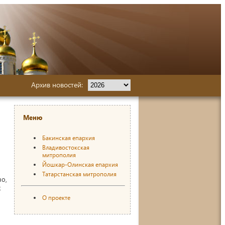
Архив новостей:
Меню
Бакинская епархия
Владивостокская
митрополия
Йошкар-Олинская епархия
Татарстанская митрополия
но,
к
О проекте