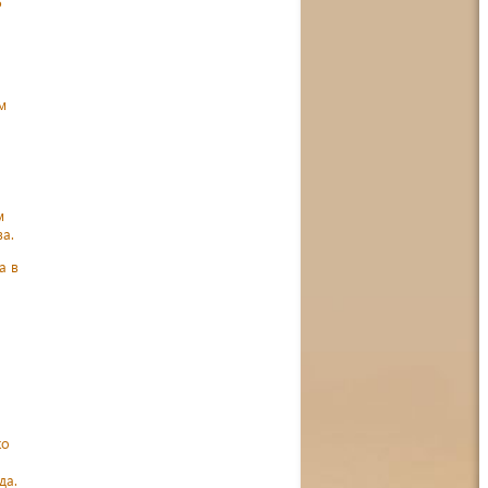
5
м
м
а.
а в
ко
да.