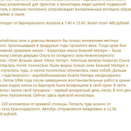
вных развлечений для туристов: к монастырю ведет шаткий подвесной
а путь к святыне постоянно сопровождает внимательным взглядом обра
рямо в скале.
ходит от Барнаульского вокзала в 7.40 и 13.45. Билет стоит 480 рублей.
 алтайском селе и довольствовался бы только вниманием местных
рия, произошедшая в тридцатые годы прошлого века. Тогда храм был
главная храмовая икона – Казанская икона Божией Матери – была
икону слепая девушка Ольга из соседнего села Нижнеозерного:
сла: «Оля! Возьми меня. Меня топчут». Местные жители помогли Ольге
истерлась почти полностью, были видны только лики Божией Матери и
у случилось чудо, и икона полностью обновилась сама собой. Дальше
ус «чудотворного»: коробейниковская Божия Матерь неоднократно
 Летом 1994 года после завершения восстановительных работ в храме
ым ходом икона из Барнаула была возвращена в свой храм. В честь
вила» иконе свой праздник – первый воскресный день июля. В этот ден
ячи паломников. Сейчас здесь мужской монастырь.
220 километрах от краевой столицы. Попасть туда можно от
села Краснодарского. Автобус отправляется ежедневно в 12.50.
0 рублей.