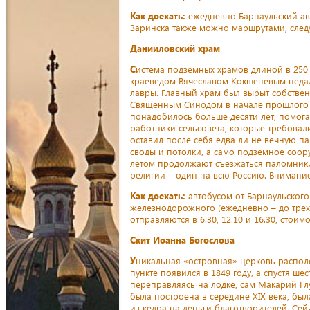
Как доехать:
ежедневно Барнаульский авт
Заринска также можно маршрутами, следу
Данииловский храм
С
истема подземных храмов длиной в 250
краеведом Вячеславом Кокшеневым недале
лавры. Главный храм был вырыт собств
Священным Синодом в начале прошлого в
понадобилось больше десяти лет, помога
работники сельсовета, которые требовал
оставил после себя едва ли не вечную п
своды и потолки, а само подземное соо
летом продолжают съезжаться паломники. 
религии – один на всю Россию. Внимание
Как доехать:
автобусом от Барнаульского 
железнодорожного (ежедневно – до трех р
отправляются в 6.30, 12.10 и 16.30, стоим
Скит Иоанна Богослова
У
никальная «островная» церковь распол
пункте появился в 1849 году, а спустя ше
переправляясь на лодке, сам Макарий Гл
была построена в середине XIX века, бы
из кедра на деньги благотворителей. Се