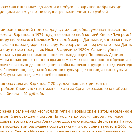
овокзал отправляет до десяти автобусов в Заринск. Добраться до
ющими до Тогула и Новокузнецка. Билет стоит 120 рублей.
 метров и высотой потолка до двух метров, обнаруженная известным
ко от Заринска в 1979 году, является точной копией Киево-Печерской
енноручно монахом Киевско-Печерской лавры Даниилом, отправленным
ека «в народ», укреплять веру. На сооружение подземного чуда Дани
л ему только послушник Иван. В середине 1920-х Даниила убили
и отдать храмовое золото в пользу голодающих Поволжья. Даниил
амять: несмотря на то, что в храмовом комплексе постоянно обрушиваю
ружение закрыто для посещения якобы на реконструкцию, сюда ежегод
Естественно, ведь такой памятник культуры, истории, архитектуры и
! Спускаться под землю небезопасно.
автовокзала до Заринска (120 рублей) или электричкой от
ейсов, билет стоит до), далее – до села Среднекрасилово (автобусы
ость билета – 65 рублей).
ожена в селе Чемал Республики Алтай. Первый храм в этом населенном
сть лет был освящен и остров Патмос, на котором, говорят, молился,
ухарев, возглавлявший Алтайскую духовную миссию. Церковь на Патмо
ла впоследствии разрушена большевиками и отстроена заново в 2000 го
йчас скит Святого Иоанна Богослова является подворьем Знаменского