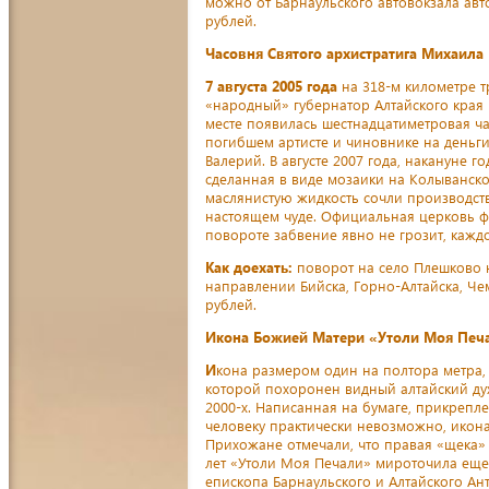
можно от Барнаульского автовокзала авт
рублей.
Часовня Святого архистратига Михаила
7 августа 2005 года
на 318-м километре т
«народный» губернатор Алтайского края
месте появилась шестнадцатиметровая ча
погибшем артисте и чиновнике на деньг
Валерий. В августе 2007 года, накануне 
сделанная в виде мозаики на Колыванск
маслянистую жидкость сочли производств
настоящем чуде. Официальная церковь ф
повороте забвение явно не грозит, кажд
Как доехать:
поворот на село Плешково н
направлении Бийска, Горно-Алтайска, Чем
рублей.
Икона Божией Матери «Утоли Моя Печ
И
кона размером один на полтора метра,
которой похоронен видный алтайский ду
2000-х. Написанная на бумаге, прикрепле
человеку практически невозможно, икон
Прихожане отмечали, что правая «щека» 
лет «Утоли Моя Печали» мироточила еще 
епископа Барнаульского и Алтайского Ан