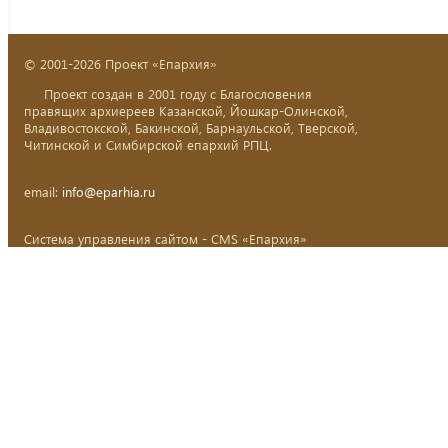
© 2001-2026 Проект «Епархия»
Проект создан в 2001 году с Благословения
правящих архиереев Казанской, Йошкар-Олинской,
Владивостокской, Бакинской, Барнаульской, Тверской,
Читинской и Симбирской епархий РПЦ.
email:
info@eparhia.ru
Система управления сайтом - CMS «Епархия»