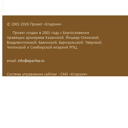
© 2001-2026 Проект «Епархия»
Проект создан в 2001 году с Благословения
правящих архиереев Казанской, Йошкар-Олинской,
Владивостокской, Бакинской, Барнаульской, Тверской,
Читинской и Симбирской епархий РПЦ.
email:
info@eparhia.ru
Система управления сайтом - CMS «Епархия»