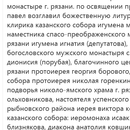
монастыре г. рязани. по освящении 
павел возглавил божественную литу
клирика казанского собора игумена м
наместника спасо-преображенского м
рязани игумена игнатия (депутатова)
богословского мужского монастыря с
дионисия (порубая), благочинного цен
рязани протоиерея георгия борового,
собора протоиерея николая горенкин
подворья николо-ямского храма г. ря
ольховникова, настоятеля успенского
рыбновского района иерея виктора к
казанского собора: иеромонаха исаак
близнякова, диакона анатолия ковши