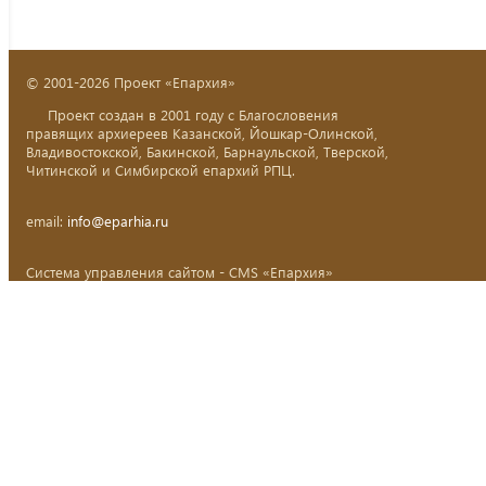
© 2001-2026 Проект «Епархия»
Проект создан в 2001 году с Благословения
правящих архиереев Казанской, Йошкар-Олинской,
Владивостокской, Бакинской, Барнаульской, Тверской,
Читинской и Симбирской епархий РПЦ.
email:
info@eparhia.ru
Система управления сайтом - CMS «Епархия»