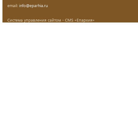
email:
info@eparhia.ru
Система управления сайтом - CMS «Епархия»