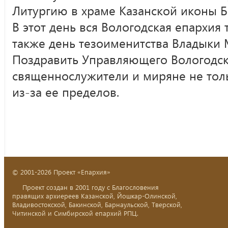
Литургию в храме Казанской иконы 
В этот день вся Вологодская епархия
также день тезоименитства Владыки
Поздравить Управляющего Вологодс
священнослужители и миряне не толь
из-за ее пределов.
© 2001-2026 Проект «Епархия»
Проект создан в 2001 году с Благословения
правящих архиереев Казанской, Йошкар-Олинской,
Владивостокской, Бакинской, Барнаульской, Тверской,
Читинской и Симбирской епархий РПЦ.