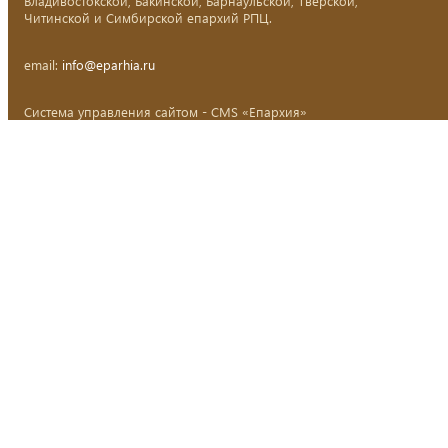
Владивостокской, Бакинской, Барнаульской, Тверской,
Читинской и Симбирской епархий РПЦ.
email:
info@eparhia.ru
Система управления сайтом - CMS «Епархия»