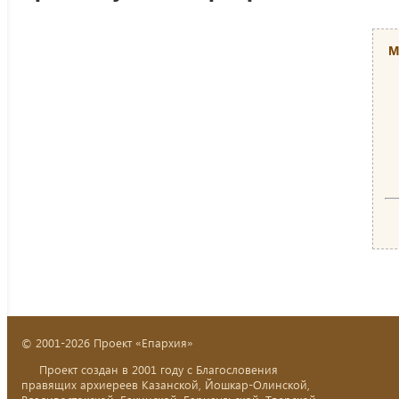
М
© 2001-2026 Проект «Епархия»
Проект создан в 2001 году с Благословения
правящих архиереев Казанской, Йошкар-Олинской,