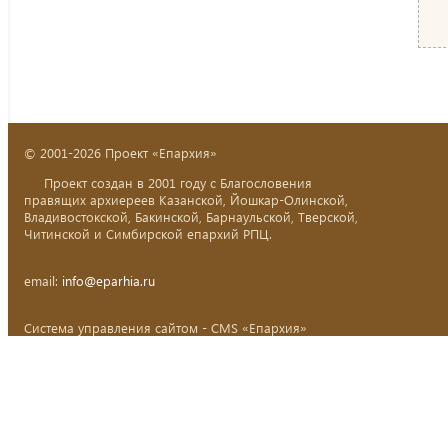
© 2001-2026 Проект «Епархия»
Проект создан в 2001 году с Благословения
правящих архиереев Казанской, Йошкар-Олинской,
Владивостокской, Бакинской, Барнаульской, Тверской,
Читинской и Симбирской епархий РПЦ.
email:
info@eparhia.ru
Система управления сайтом - CMS «Епархия»