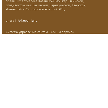
правящих архиереев Казанской, Йошкар-Олинской,
Владивостокской, Бакинской, Барнаульской, Тверской,
Читинской и Симбирской епархий РПЦ.
email:
info@eparhia.ru
Система управления сайтом - CMS «Епархия»