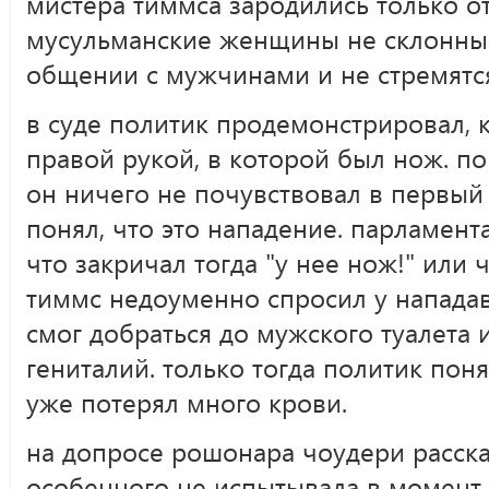
мистера тиммса зародились только о
мусульманские женщины не склонны 
общении с мужчинами и не стремятс
в суде политик продемонстрировал, 
правой рукой, в которой был нож. по
он ничего не почувствовал в первый
понял, что это нападение. парламен
что закричал тогда "у нее нож!" или ч
тиммс недоуменно спросил у нападавш
смог добраться до мужского туалета 
гениталий. только тогда политик поня
уже потерял много крови.
на допросе рошонара чоудери расска
особенного не испытывала в момент 