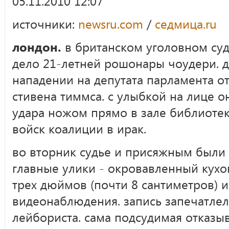
05.11.2010 12:07
источники:
newsru.com
/
седмица.ru
лондон.
в британском уголовном суд
дело 21-летней рошонары чоудери. 
нападении на депутата парламента о
стивена тиммса. с улыбкой на лице о
удара ножом прямо в зале библиотек
войск коалиции в ирак.
во вторник судье и присяжным был
главные улики - окровавленный кух
трех дюймов (почти 8 сантиметров) и
видеонаблюдения. запись запечатле
лейбориста. сама подсудимая отказыв