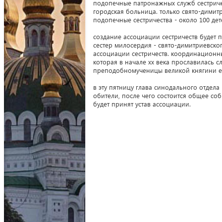
подопечные патронажных служб сестриче
городская больница. только свято-димит
подопечные сестричества - около 100 дет
создание ассоциации сестричеств будет 
сестер милосердия - свято-димитриевско
ассоциации сестричеств. координационн
которая в начале xx века прославилась
преподобномученицы великой княгини е
в эту пятницу глава синодального отдел
обители, после чего состоится общее соб
будет принят устав ассоциации.