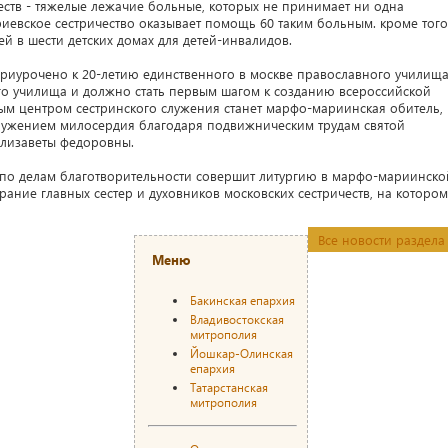
ств - тяжелые лежачие больные, которых не принимает ни одна
риевское сестричество оказывает помощь 60 таким больным. кроме того
ей в шести детских домах для детей-инвалидов.
приурочено к 20-летию единственного в москве православного училищ
го училища и должно стать первым шагом к созданию всероссийской
ым центром сестринского служения станет марфо-мариинская обитель,
 служением милосердия благодаря подвижническим трудам святой
лизаветы федоровны.
а по делам благотворительности совершит литургию в марфо-мариинско
рание главных сестер и духовников московских сестричеств, на котором
Все новости раздела
Меню
Бакинская епархия
Владивостокская
митрополия
Йошкар-Олинская
епархия
Татарстанская
митрополия