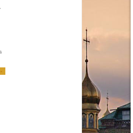
,
а
й
 »