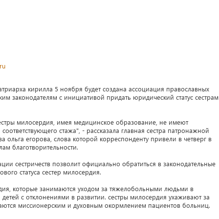
ru
триарха кирилла 5 ноября будет создана ассоциация православных
йским законодателям с инициативой придать юридический статус сестрам
сестры милосердия, имея медицинское образование, не имеют
соответствующего стажа", - рассказала главная сестра патронажной
а ольга егорова, слова которой корреспонденту привели в четверг в
лам благотворительности.
ации сестричеств позволит официально обратиться в законодательные
вого статуса сестер милосердия.
рдия, которые занимаются уходом за тяжелобольными людьми в
я детей с отклонениями в развитии. сестры милосердия ухаживают за
маются миссионерским и духовным окормлением пациентов больниц.