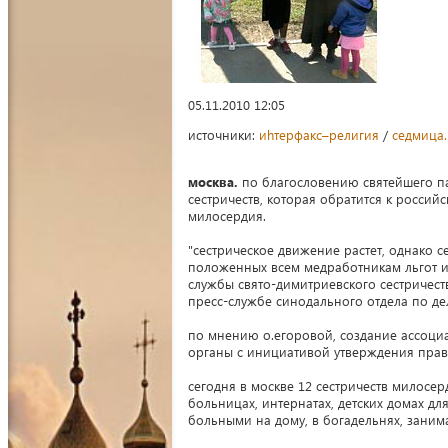
05.11.2010 12:05
источники:
иhтерфакс–религия
/
седмица.
москва.
по благословению святейшего па
сестричеств, которая обратится к росси
милосердия.
"сестрическое движение растет, однако 
положенных всем медработникам льгот и 
службы свято-димитриевского сестричеств
пресс-службе синодального отдела по де
по мнению о.егоровой, создание ассоци
органы с инициативой утверждения право
сегодня в москве 12 сестричеств милосе
больницах, интернатах, детских домах дл
больными на дому, в богадельнях, зани