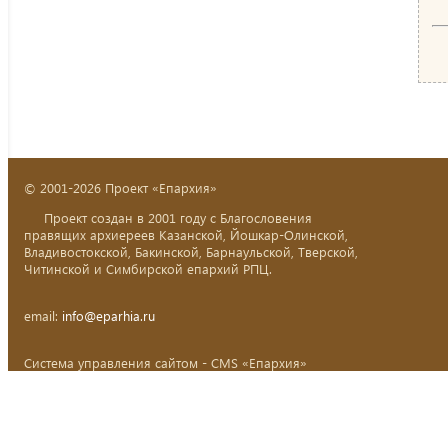
© 2001-2026 Проект «Епархия»
Проект создан в 2001 году с Благословения
правящих архиереев Казанской, Йошкар-Олинской,
Владивостокской, Бакинской, Барнаульской, Тверской,
Читинской и Симбирской епархий РПЦ.
email:
info@eparhia.ru
Система управления сайтом - CMS «Епархия»