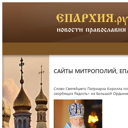
САЙТЫ МИТРОПОЛИЙ, ЕП
Слово Святейшего Патриарха Кирилла по
скорбящих Радость» на Большой Ордынк