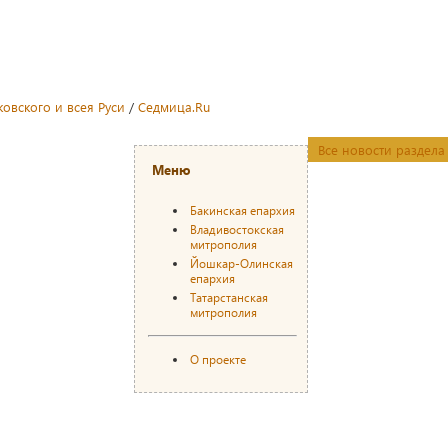
овского и всея Руси
/
Седмица.Ru
Все новости раздела
Меню
Бакинская епархия
Владивостокская
митрополия
Йошкар-Олинская
епархия
Татарстанская
митрополия
О проекте