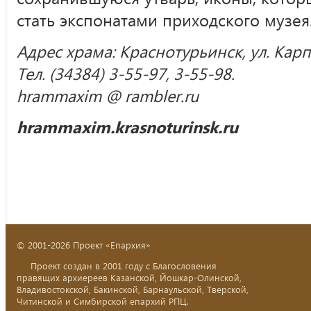
стать экспонатами приходского музея
Адрес храма: Краснотурьинск, ул. Карп
Тел. (34384) 3-55-97, 3-55-98.
hrammaxim @ rambler.ru
hrammaxim.krasnoturinsk.ru
© 2001-2026 Проект «Епархия»
Проект создан в 2001 году с Благословения
правящих архиереев Казанской, Йошкар-Олинской,
Владивостокской, Бакинской, Барнаульской, Тверской,
Читинской и Симбирской епархий РПЦ.