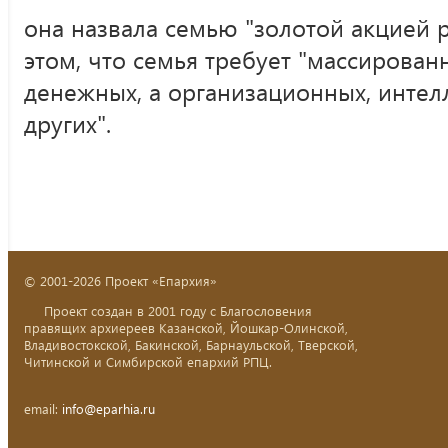
она назвала семью "золотой акцией 
этом, что семья требует "массирован
денежных, а организационных, интел
других".
© 2001-2026 Проект «Епархия»
Проект создан в 2001 году с Благословения
правящих архиереев Казанской, Йошкар-Олинской,
Владивостокской, Бакинской, Барнаульской, Тверской,
Читинской и Симбирской епархий РПЦ.
email:
info@eparhia.ru