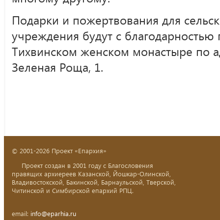
Подарки и пожертвования для сельс
учреждения будут с благодарностью 
Тихвинском женском монастыре по ад
Зеленая Роща, 1.
© 2001-2026 Проект «Епархия»
Проект создан в 2001 году с Благословения
правящих архиереев Казанской, Йошкар-Олинской,
Владивостокской, Бакинской, Барнаульской, Тверской,
Читинской и Симбирской епархий РПЦ.
email:
info@eparhia.ru