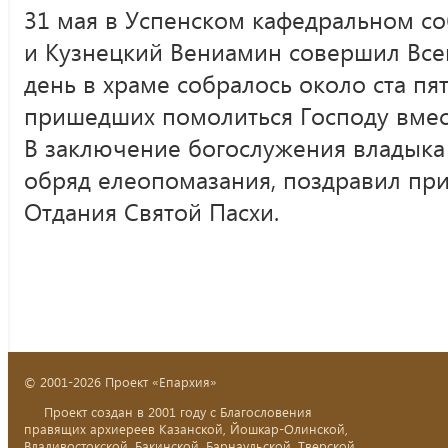
31 мая в Успенском кафедральном с
и Кузнецкий Вениамин совершил Все
день в храме собралось около ста пя
пришедших помолиться Господу вмес
В заключение богослужения владык
обряд елеопомазания, поздравил пр
Отдания Святой Пасхи.
© 2001-2026 Проект «Епархия»
Проект создан в 2001 году с Благословения
правящих архиереев Казанской, Йошкар-Олинской,
Владивостокской, Бакинской, Барнаульской, Тверской,