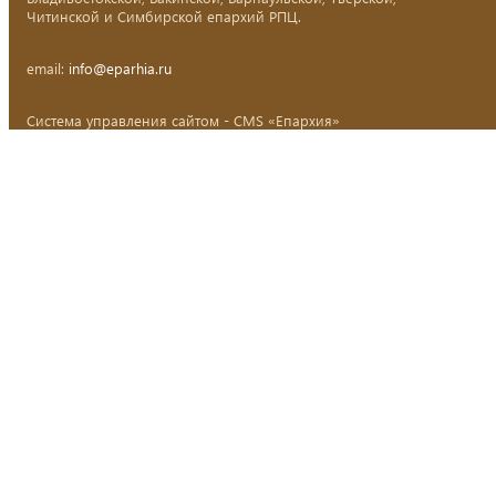
Читинской и Симбирской епархий РПЦ.
email:
info@eparhia.ru
Система управления сайтом - CMS «Епархия»