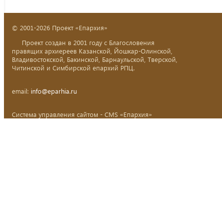
© 2001-2026 Проект «Епархия»
Проект создан в 2001 году с Благословения
правящих архиереев Казанской, Йошкар-Олинской,
Владивостокской, Бакинской, Барнаульской, Тверской,
Читинской и Симбирской епархий РПЦ.
email:
info@eparhia.ru
Система управления сайтом - CMS «Епархия»