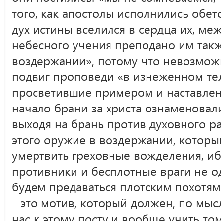
того, как апостолы исполнились обе
дух истины вселился в сердца их, м
небесного учения преподано им такж
воздержании», потому что невозмож
подвиг проповеди «в изнеженном тел
просветившие примером и наставлен
начало брани за христа ознаменовал
выходя на брань против духовного р
этого оружие в воздержании, котор
умертвить греховные вожделения, и
противники и бесплотные враги не о
будем предаваться плотским похотям
- это мотив, который должен, по мыс
нас к этому посту и вообще учить то