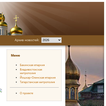
Архив новостей:
Меню
Бакинская епархия
Владивостокская
митрополия
Йошкар-Олинская епархия
Татарстанская митрополия
О проекте