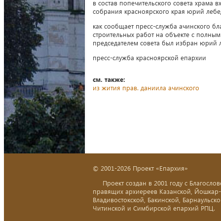
в состав попечительского совета храма в
собрания красноярского края юрий лебе
как сообщает пресс-служба ачинского б
строительных работ на объекте с полным
председателем совета был избран юрий 
пресс-служба красноярской епархии
см. также:
из жития прав. даниила ачинского
© 2001-2026 Проект «Епархия»
Проект создан в 2001 году с Благослов
правящих архиереев Казанской, Йошкар
Владивостокской, Бакинской, Барнаульско
Читинской и Симбирской епархий РПЦ.