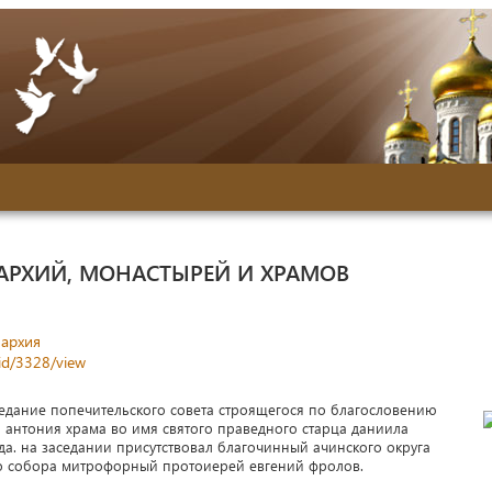
АРХИЙ, МОНАСТЫРЕЙ И ХРАМОВ
пархия
nid/3328/view
седание попечительского совета строящегося по благословению
 антония храма во имя святого праведного старца даниила
а. на заседании присутствовал благочинный ачинского округа
ого собора митрофорный протоиерей евгений фролов.