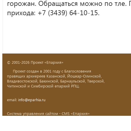
горожан. Обращаться можно по тле. 
прихода: +7 (3439) 64-10-15.
© 2001-2026 Проект «Епархия»
Проект создан в 2001 году с Благословения
правящих архиереев Казанской, Йошкар-Олинской,
Владивостокской, Бакинской, Барнаульской, Тверской,
Читинской и Симбирской епархий РПЦ.
email:
info@eparhia.ru
Система управления сайтом - CMS «Епархия»