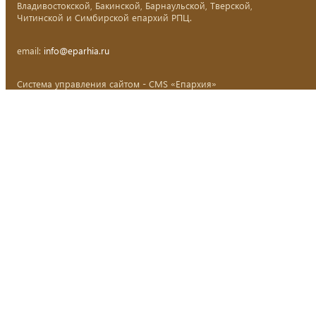
Владивостокской, Бакинской, Барнаульской, Тверской,
Читинской и Симбирской епархий РПЦ.
email:
info@eparhia.ru
Система управления сайтом - CMS «Епархия»