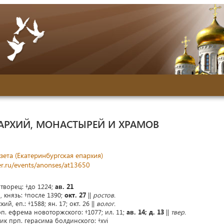
АРХИЙ, МОНАСТЫРЕЙ И ХРАМОВ
зета (Екатеринбургская епархия)
r.ru/events/anonses/at13650
творец: †до 1224;
ав. 21
 князь: †после 1390;
окт. 27
||
ростов.
, еп.: †1588; ян. 17; окт. 26 ||
волог.
рп. ефрема новоторжского: †1077; ил. 11;
ав. 14; д. 13
||
твер.
ик прп. герасима болдинского: †xvi