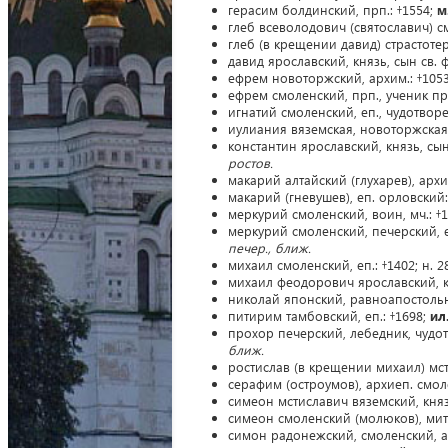
герасим болдинский, прп.: †1554;
м
глеб всеволодович (святославич) смол
глеб (в крещении давид) страстотер
давид ярославский, князь, сын св.
ефрем новоторжский, архим.: †105
ефрем смоленский, прп., ученик пр
игнатий смоленский, еп., чудотворец
иулиания вяземская, новоторжская,
константин ярославский, князь, сы
ростов.
макарий алтайский (глухарев), архи
макарий (гневушев), еп. орловский:
меркурий смоленский, воин, мч.: †
меркурий смоленский, печерский, е
печер., ближ.
михаил смоленский, еп.: †1402; н. 28
михаил феодорович ярославский, кн
николай японский, равноапостольны
питирим тамбовский, еп.: †1698;
ил
прохор печерский, лебедник, чудо
ближ.
ростислав (в крещении михаил) мст
серафим (остроумов), архиеп. смол
симеон мстиславич вяземский, князь,
симеон смоленский (молюков), митр.
симон радонежский, смоленский, арх