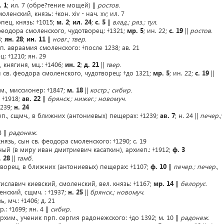
. 1
; ил. 7 (обре?тение мощей) ||
ростов.
енский, князь: †кон. xiv - нач. xv; ил. 7
пец, князь: †1015;
м. 2
;
ил. 24
;
с. 5
||
влад.; ряз.; тул.
 феодора смоленского, чудотворец: †1321;
мр. 5
; ин. 22;
с. 19
||
ростов.
3;
ян. 28
;
ин. 11
||
новг.; твер.
п. авраамия смоленского: †после 1238; ав. 21
: †1210; ян. 29
 княгиня, мц.: †1406;
ин. 2
;
д. 21
||
твер.
н св. феодора смоленского, чудотворец: †до 1321;
мр. 5
; ин. 22;
с. 19
||
м., миссионер: †1847;
м. 18
||
костр.; сибир.
 †1918;
ав. 22
||
брянск.; нижег.; новомуч.
1239;
н. 24
п., сщмч., в ближних (антониевых) пещерах: †1239;
ав. 7
; н. 24 ||
печер.;
 ||
радонеж.
язь, сын св. феодора смоленского: †1290; с. 19
й (в миру иван дмитриевич касаткин), архиеп.: †1912;
ф. 3
. 28
||
тамб.
творец, в ближних (антониевых) пещерах: †1107;
ф. 10
||
печер.; печер.,
иславич киевский, смоленский, вел. князь: †1167;
мр. 14
||
белорус.
енский, сщмч. : †1937;
н. 25
||
брянск.; новомуч.
 мч.: †1406; д. 21
: †1699; ян. 4 ||
сибир.
им., ученик прп. сергия радонежского: †до 1392; м. 10 ||
радонеж.