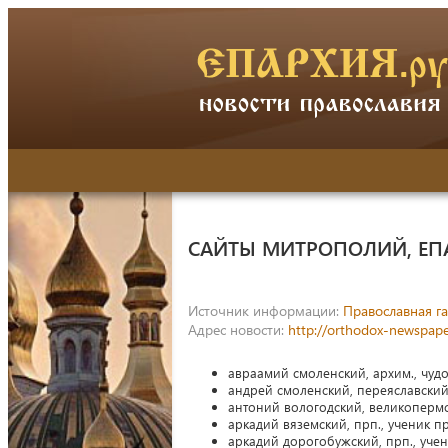
САЙТЫ МИТРОПОЛИЙ, ЕП
Источник информации:
Православная га
Адрес новости:
http://orthodox-newspape
авраамий смоленский, архим., чудо
андрей смоленский, переяславский,
антоний вологодский, великопермский
аркадий вяземский, прп., ученик п
аркадий дорогобужский, прп., учен