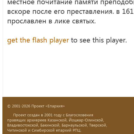
местное почитание памяти преподоб
вскоре после его преставления. в 1
прославлен в лике святых.
get the flash player
to see this player.
© 2001-2026 Проект «Епархия»
Проект создан в 2001 году с Благословения
правящих архиереев Казанской, Йошкар-Олинской,
Владивостокской, Бакинской, Барнаульской, Тверской,
Читинской и Симбирской епархий РПЦ.