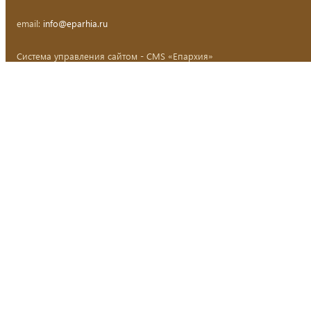
email:
info@eparhia.ru
Система управления сайтом - CMS «Епархия»