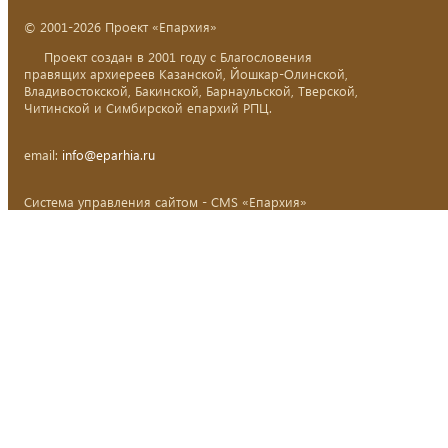
© 2001-2026 Проект «Епархия»
Проект создан в 2001 году с Благословения
правящих архиереев Казанской, Йошкар-Олинской,
Владивостокской, Бакинской, Барнаульской, Тверской,
Читинской и Симбирской епархий РПЦ.
email:
info@eparhia.ru
Система управления сайтом - CMS «Епархия»