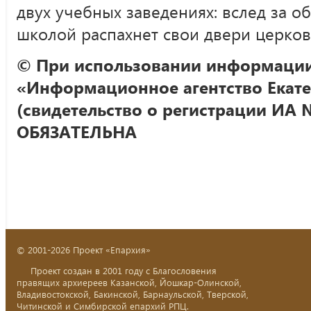
двух учебных заведениях: вслед за 
школой распахнет свои двери церков
© При использовании информации
«Информационное агентство Екате
(свидетельство о регистрации ИА 
ОБЯЗАТЕЛЬНА
© 2001-2026 Проект «Епархия»
Проект создан в 2001 году с Благословения
правящих архиереев Казанской, Йошкар-Олинской,
Владивостокской, Бакинской, Барнаульской, Тверской,
Читинской и Симбирской епархий РПЦ.