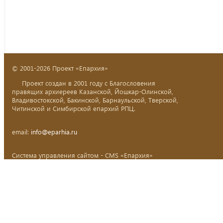
© 2001-2026 Проект «Епархия»
Проект создан в 2001 году с Благословения
правящих архиереев Казанской, Йошкар-Олинской,
Владивостокской, Бакинской, Барнаульской, Тверской,
Читинской и Симбирской епархий РПЦ.
email:
info@eparhia.ru
Система управления сайтом - CMS «Епархия»