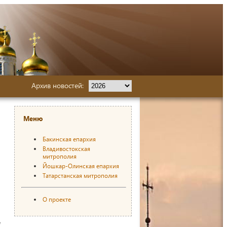
Архив новостей:
Меню
Бакинская епархия
Владивостокская
митрополия
Йошкар-Олинская епархия
Татарстанская митрополия
О проекте
е