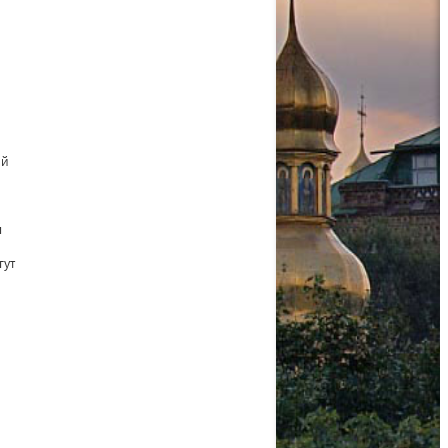
ой
м
гут