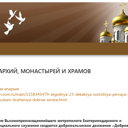
АРХИЙ, МОНАСТЫРЕЙ И ХРАМОВ
ая епархия
n.com.ru/main/1158345479-segodnya-23-dekabrya-sostoitsya-pervaya-
ubani-dvizheniya-dobroe-serdce.html
ию Высокопреосвященнейшего митрополита Екатеринодарского и
социального служения создается добровольческое движение «Добро