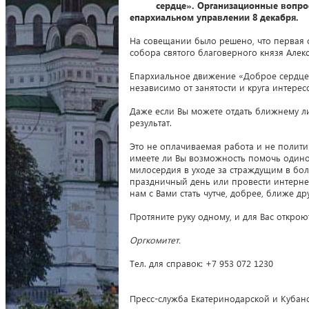
сердце». Организационные вопро
епархиальном управлении 8 декабря.
На совещании было решено, что первая о
собора святого благоверного князя Алексан
Епархиальное движение «Доброе сердце» 
независимо от занятости и круга интерес
Даже если Вы можете отдать ближнему ли
результат.
Это не оплачиваемая работа и не политич
имеете ли Вы возможность помочь одинок
милосердия в уходе за страждущим в бол
праздничный день или провести интернет
нам с Вами стать чутче, добрее, ближе друг
Протяните руку одному, и для Вас открою
Оргкомитет.
Тел. для справок: +7 953 072 1230
Пресс-служба Екатеринодарской и Кубан