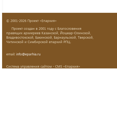
© 2001-2026 Проект «Епархия»
Проект создан в 2001 году с Благословения
правящих архиереев Казанской, Йошкар-Олинской,
Владивостокской, Бакинской, Барнаульской, Тверской,
Читинской и Симбирской епархий РПЦ.
email:
info@eparhia.ru
Система управления сайтом - CMS «Епархия»