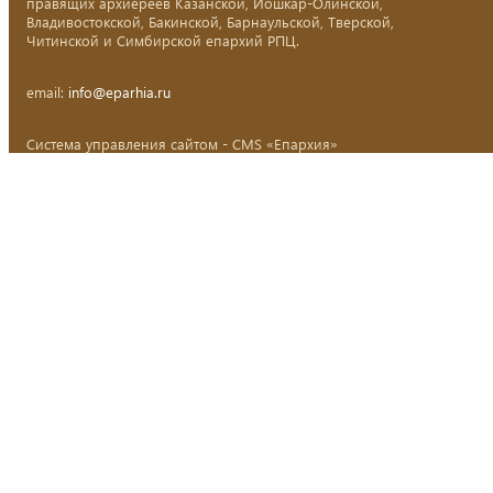
правящих архиереев Казанской, Йошкар-Олинской,
Владивостокской, Бакинской, Барнаульской, Тверской,
Читинской и Симбирской епархий РПЦ.
email:
info@eparhia.ru
Система управления сайтом - CMS «Епархия»