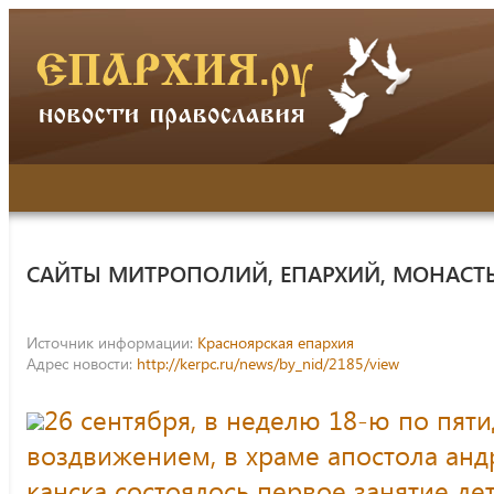
САЙТЫ МИТРОПОЛИЙ, ЕПАРХИЙ, МОНАСТ
Источник информации:
Красноярская епархия
Адрес новости:
http://kerpc.ru/news/by_nid/2185/view
26 сентября, в неделю 18-ю по пяти
воздвижением, в храме апостола анд
канска состоялось первое занятие де