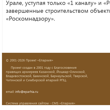
Урале, уступая только «1 каналу» и «
завершенные строительством объект
«Роскомнадзору».
© 2001-2026 Проект «Епархия»
Проект создан в 2001 году с Благословения
правящих архиереев Казанской, Йошкар-Олинской,
Владивостокской, Бакинской, Барнаульской, Тверской,
Читинской и Симбирской епархий РПЦ.
email:
info@eparhia.ru
Система управления сайтом - CMS «Епархия»