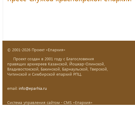
© 2001-2026 Проект «Епархия»
Проект создан в 2001 году с Благословения
правящих архиереев Казанской, Йошкар-Олинской,
Владивостокской, Бакинской, Барнаульской, Тверской,
Читинской и Симбирской епархий РПЦ.
email:
info@eparhia.ru
Система управления сайтом - CMS «Епархия»