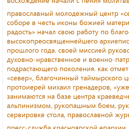
православный молодежный центр «с
соборе в честь иконы божией матери
радость» начал свою работу по благ
высокопреосвященнейшего архиеписк
прошлого года. своей миссией руков
духовно-нравственное и военно-пат
подрастающего поколения. как отмет
«север», благочинный таймырского ц
протоиерей михаил гренадеров, «уже
занимаются на базе центра краеведч
альпинизмом, рукопашным боем, руко
сервировке стола, православной жур
пресс-служба красноярской епархии