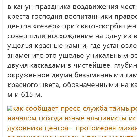
в канун праздника воздвижения чес
креста господня воспитанники прав
центра «север» при свято-скорбящен
совершили восхождение на одну из 
ущелья красные камни, где установл
знаменито это ущелье уникальным 
двумя каскадами в чистейшее, глубин
окруженное двумя безымянными ка
красного цвета, обозначенными на ка
м и 615 м.
как сообщает пресс-служба таймырс
началом похода юные альпинисты ис
духовника центра - протоиерея михаи
восхождение начали с пения молитв