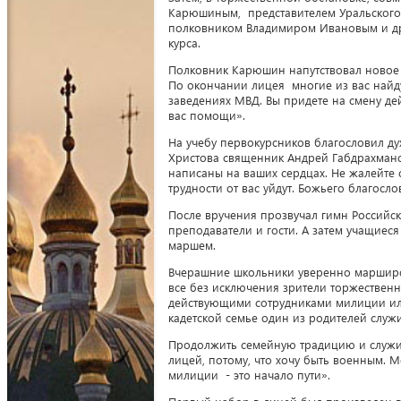
Карюшиным, представителем Уральского
полковником Владимиром Ивановым и дру
курса.
Полковник Карюшин напутствовал новое к
По окончании лицея многие из вас найду
заведениях МВД. Вы придете на смену дей
вас помощи».
На учебу первокурсников благословил ду
Христова священник Андрей Габдрахмано
написаны на ваших сердцах. Не жалейте се
трудности от вас уйдут. Божьего благосло
После вручения прозвучал гимн Российск
преподаватели и гости. А затем учащиес
маршем.
Вчерашние школьники уверенно марширов
все без исключения зрители торжественн
действующими сотрудниками милиции или
кадетской семье один из родителей служи
Продолжить семейную традицию и служить
лицей, потому, что хочу быть военным. 
милиции - это начало пути».