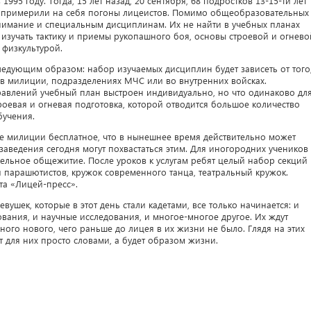
95 году. Тогда, 15 лет назад, 20 сентября, 68 подростков 13-15-ти лет
и примерили на себя погоны лицеистов. Помимо общеобразовательных
внимание и специальным дисциплинам. Их не найти в учебных планах
 изучать тактику и приемы рукопашного боя, основы строевой и огнево
 физкультурой.
едующим образом: набор изучаемых дисциплин будет зависеть от того
– в милиции, подразделениях МЧС или во внутренних войсках.
правлений учебный план выстроен индивидуально, но что одинаково дл
троевая и огневая подготовка, которой отводится большое количество
бучения.
е милиции бесплатное, что в нынешнее время действительно может
аведения сегодня могут похвастаться этим. Для иногородних учеников
льное общежитие. После уроков к услугам ребят целый набор секций
я парашютистов, кружок современного танца, театральный кружок.
та «Лицей-пресс».
вушек, которые в этот день стали кадетами, все только начинается: и
ования, и научные исследования, и многое-многое другое. Их ждут
ного нового, чего раньше до лицея в их жизни не было. Глядя на этих
нет для них просто словами, а будет образом жизни.