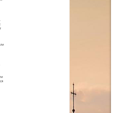
.
х
т
ыли
м
ли
ся