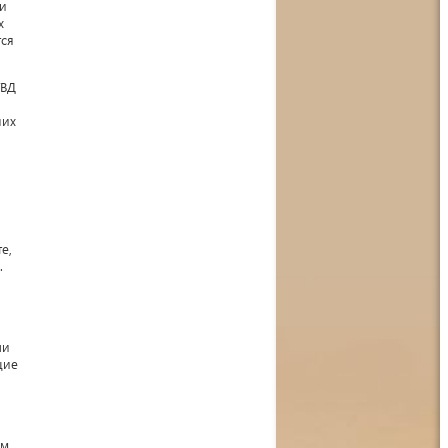
ши
х
тся
УВД
них
е,
.
ли
щие
ем