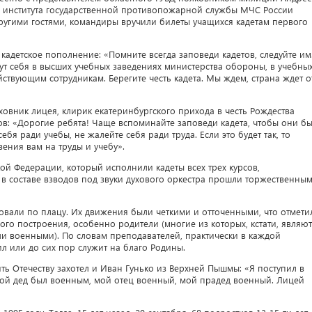
 института государственной противопожарной службы МЧС России
гими гостями, командиры вручили билеты учащихся кадетам первого
адетское пополнение: «Помните всегда заповеди кадетов, следуйте им
т себя в высших учебных заведениях министерства обороны, в учебны
ствующим сотрудникам. Берегите честь кадета. Мы ждем, страна ждет о
ховник лицея, клирик екатеринбургского прихода в честь Рождества
в: «Дорогие ребята! Чаще вспоминайте заповеди кадета, чтобы они б
бя ради учебы, не жалейте себя ради труда. Если это будет так, то
вения вам на труды и учебу».
ой Федерации, который исполнили кадеты всех трех курсов,
я в составе взводов под звуки духового оркестра прошли торжественны
али по плацу. Их движения были четкими и отточенными, что отмети
ого построения, особенно родители (многие из которых, кстати, являют
 военными). По словам преподавателей, практически в каждой
л или до сих пор служит на благо Родины.
 Отечеству захотел и Иван Гунько из Верхней Пышмы: «Я поступил в
Мой дед был военным, мой отец военный, мой прадед военный. Лицей