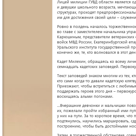
Лицей милиции ГУВД области является о
и девушки школьного возраста, мечтающи
структурах, проходят предпрофессиональ
им для достижения своей цели – служени
Ровно в полдень началось торжественное
во главе с заместителем начальника уп
Карюшиным, представители ветеранских 
войск МВД России, Екатеринбургской епа
Уральского института государственной 
конечно же, те, кто волновался в этот д
Кадет Милехин, обращаясь ко всему лично
семнадцать кадетских заповедей. Первок
Текст заповедей знаком многим из тех, к
кто сами когда-то давали кадетскую кля
Приезжают, чтобы встретиться с любимым
поддержать героев этого дня – первокур
восхищаясь алыми погонами.
…Вчерашние девчонки и мальчишки повзро
их, пожелали пройти избранный ими путь
у них на пути. За то короткое время, ч
подтянулись, научились маршировать, сд
построению, чтобы быть достойными нос
Затем, в торжественной обстановке, сов