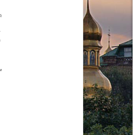
й
,
я
 и