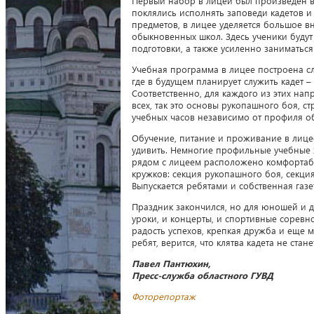
Первый набор в лицей был произведен в 19
поклялись исполнять заповеди кадетов 
предметов, в лицее уделяется большое 
обыкновенных школ. Здесь ученики будут
подготовки, а также усиленно заниматься
Учебная программа в лицее построена сл
где в будущем планирует служить кадет 
Соответственно, для каждого из этих на
всех, так это основы рукопашного боя, с
учебных часов независимо от профиля о
Обучение, питание и проживание в лице
удивить. Немногие профильные учебные з
рядом с лицеем расположено комфортабе
кружков: секция рукопашного боя, секци
Выпускается ребятами и собственная газе
Праздник закончился, но для юношей и де
уроки, и концерты, и спортивные соревн
радость успехов, крепкая дружба и еще м
ребят, верится, что клятва кадета не ста
Павел Пантюхин,
Пресс-служба областного ГУВД
Фоторепортаж