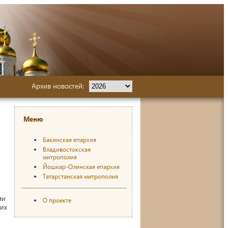
Архив новостей:
Меню
Бакинская епархия
Владивостокская
митрополия
Йошкар-Олинская епархия
Татарстанская митрополия
ми
О проекте
ших