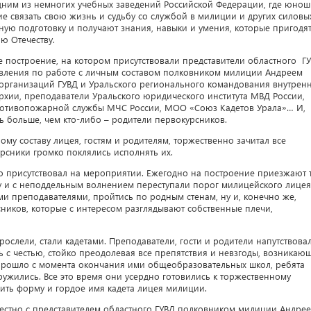
дним из немногих учебных заведений Российской Федерации, где юно
е связать свою жизнь и судьбу со службой в милиции и других силовы
ную подготовку и получают знания, навыки и умения, которые пригодя
ю Отечеству.
 построение, на котором присутствовали представители областного Г
равления по работе с личным составом полковником милиции Андреем
организаций ГУВД и Уральского регионального командования внутрен
рхии, преподаватели Уральского юридического института МВД России,
противопожарной службы МЧС России, МОО «Союз Кадетов Урала»… И,
ень больше, чем кто-либо – родители первокурсников.
му составу лицея, гостям и родителям, торжественно зачитал все
урсники громко поклялись исполнять их.
то присутствовал на мероприятии. Ежегодно на построение приезжают т
тву и с неподдельным волнением переступали порог милицейского лицея
и преподавателями, пройтись по родным стенам, ну и, конечно же,
сников, которые с интересом разглядывают собственные плечи,
слели, стали кадетами. Преподаватели, гости и родители напутствова
 с честью, стойко преодолевая все препятствия и невзгоды, возникаю
то прошло с момента окончания ими общеобразовательных школ, ребята
ружились. Все это время они усердно готовились к торжественному
ить форму и гордое имя кадета лицея милиции.
местно с представителем областного ГУВД полковником милиции Андре