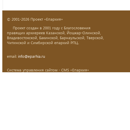
© 2001-2026 Проект «Епархия»
Проект создан в 2001 году с Благословения
правящих архиереев Казанской, Йошкар-Олинской,
Владивостокской, Бакинской, Барнаульской, Тверской,
Читинской и Симбирской епархий РПЦ.
email:
info@eparhia.ru
Система управления сайтом - CMS «Епархия»