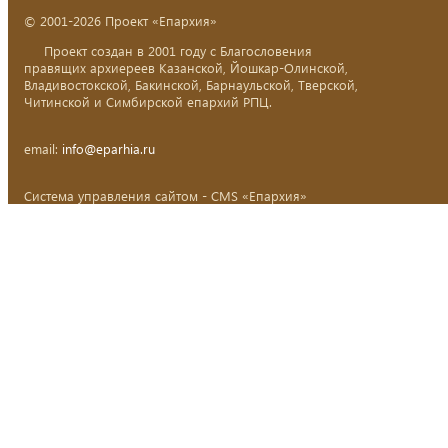
© 2001-2026 Проект «Епархия»
Проект создан в 2001 году с Благословения
правящих архиереев Казанской, Йошкар-Олинской,
Владивостокской, Бакинской, Барнаульской, Тверской,
Читинской и Симбирской епархий РПЦ.
email:
info@eparhia.ru
Система управления сайтом - CMS «Епархия»