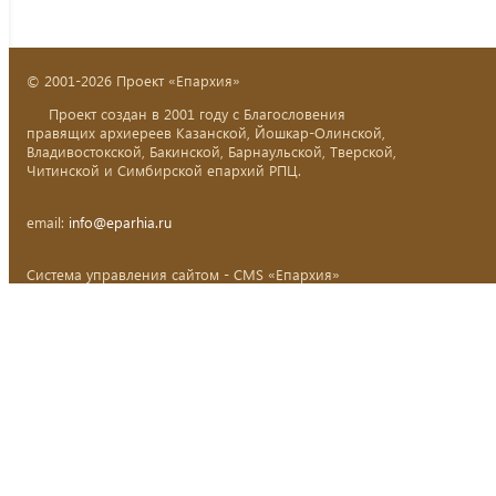
© 2001-2026 Проект «Епархия»
Проект создан в 2001 году с Благословения
правящих архиереев Казанской, Йошкар-Олинской,
Владивостокской, Бакинской, Барнаульской, Тверской,
Читинской и Симбирской епархий РПЦ.
email:
info@eparhia.ru
Система управления сайтом - CMS «Епархия»