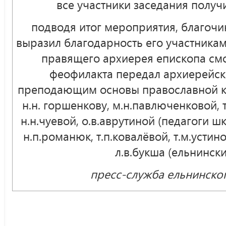
все участники заседания получ
подводя итог мероприятия, благочи
выразил благодарность его участникам
правящего архиерея епископа смо
феофилакта передал архиерейск
преподающим основы православной ку
н.н. горшенкову, м.н.павлюченковой, т
н.н.чуевой, о.в.аврутиной (педагоги ш
н.п.романюк, т.п.ковалёвой, т.м.устин
л.в.букша (ельнински
пресс-служба ельнинско