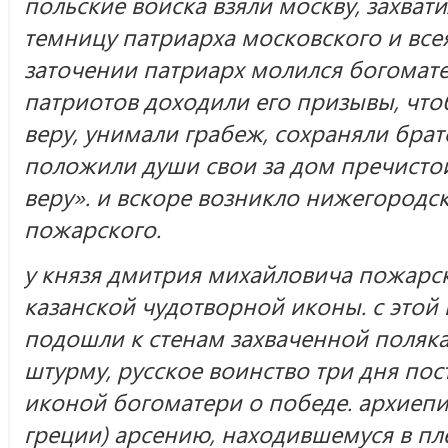
польские войска взяли москву, захвати
темницу патриарха московского и всея
заточении патриарх молился богомате
патриотов доходили его призывы, что
веру, унимали грабеж, сохраняли брат
положили души свои за дом пречистой,
веру». и вскоре возникло нижегородс
пожарского.
у князя дмитрия михайловича пожарск
казанской чудотворной иконы. с этой
подошли к стенам захваченной поляка
штурму, русское воинство три дня пос
иконой богоматери о победе. архиепи
греции) арсению, находившемуся в пле