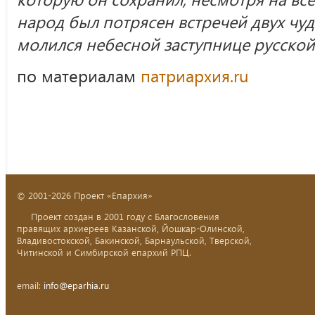
народ был потрясен встречей двух чу
молился небесной заступнице русской
по материалам
патриархия.ru
© 2001-2026 Проект «Епархия»
Проект создан в 2001 году с Благословения
правящих архиереев Казанской, Йошкар-Олинской,
Владивостокской, Бакинской, Барнаульской, Тверской,
Читинской и Симбирской епархий РПЦ.
email:
info@eparhia.ru