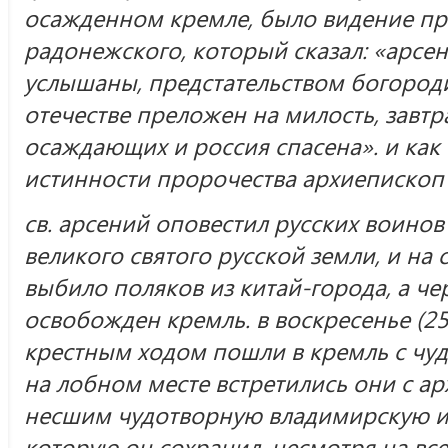
осажденном кремле, было видение пр
радонежского, который сказал: «арсе
услышаны, предстательством богород
отечестве преложен на милость, завтр
осаждающих и россия спасена». и как
истинности пророчества архиепископ 
св. арсений оповестил русских воинов
великого святого русской земли, и н
выбило поляков из китай-города, а че
освобожден кремль. в воскресенье (25
крестным ходом пошли в кремль с чуд
на лобном месте встретились они с а
несшим чудотворную владимирскую и
которую он сохранил, несмотря на все